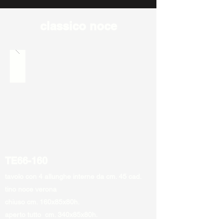
classico noce
TE66-160
tavolo con 4 allunghe interne da cm. 45 cad.
tino noce verona
chiuso cm. 160x85x80h.
aperto tutto cm. 340x85x80h.