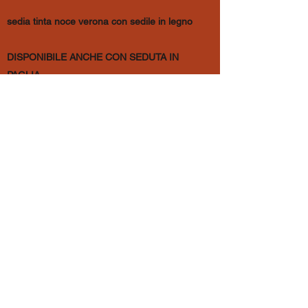
sedia tinta noce verona con sedile in legno
DISPONIBILE ANCHE CON SEDUTA IN
PAGLIA
classico noce