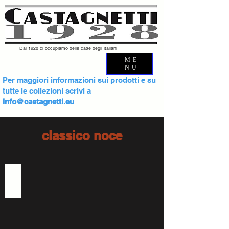
Dal 1928 ci occupiamo delle case degli italiani
ME
NU
Per maggiori informazioni sui prodotti e su
tutte le collezioni scrivi a
info@castagnetti.eu
classico noce