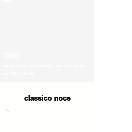
TE381
vetrina 3 ante con sopralzo tinta noce verona
cm. 156x42x205h.
classico noce