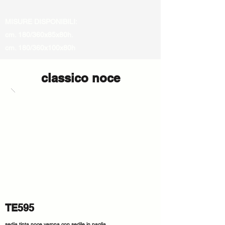
MISURE DISPONIBILI:
cm. 180/360x85x80h.
cm. 180/360x100x80h
classico noce
TE595
sedia tinta noce verona con sedile in paglia