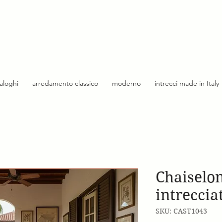
taloghi
arredamento classico
moderno
intrecci made in Italy
Chaiselo
intrecci
SKU: CAST1043