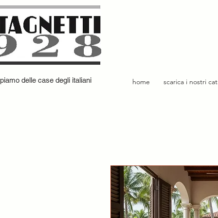
iamo delle case degli italiani
home
scarica i nostri ca