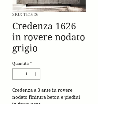
SKU: TE1626
Credenza 1626
in rovere nodato
grigio
Quantità
*
Credenza a 3 ante in rovere
nodato finitura beton e piedini
in ferro nero.
Made in Italy
cm. 198x50x81h.