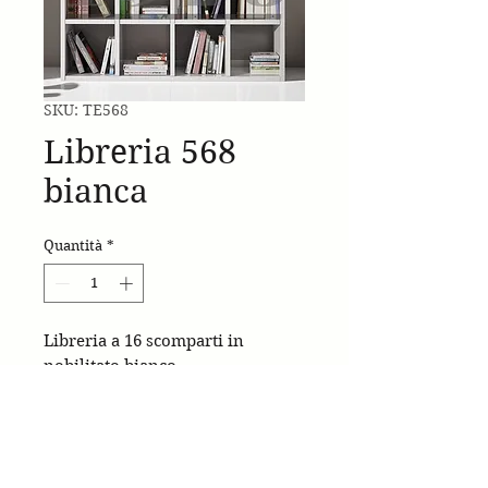
SKU: TE568
Libreria 568
bianca
Quantità
*
Libreria a 16 scomparti in
nobilitato bianco.
made in Italy
cm.175x30x175h.