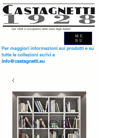
Dal 1928 ci occupiamo delle case degli italiani
ME
NU
Per maggiori informazioni sui prodotti e su
tutte le collezioni scrivi a
info@castagnetti.eu