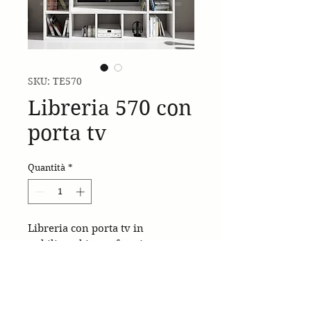
SKU: TE570
Libreria 570 con
porta tv
Quantità
*
Libreria con porta tv in
nobilitato bianco frassinato.
Made in Italy
cm. 218x30x218h.