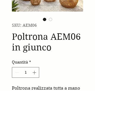
SKU: AEM06
Poltrona AEM06
in giunco
Quantità
*
Poltrona realizzata tutta a mano
in giunco naturale.
Made in Italy