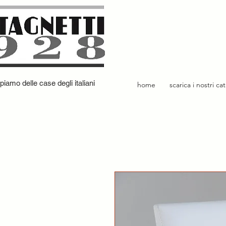
iamo delle case degli italiani
home
scarica i nostri ca