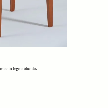
ambe in legno biondo.
stagnetti 1928
via Val d'Enza nord 302 4