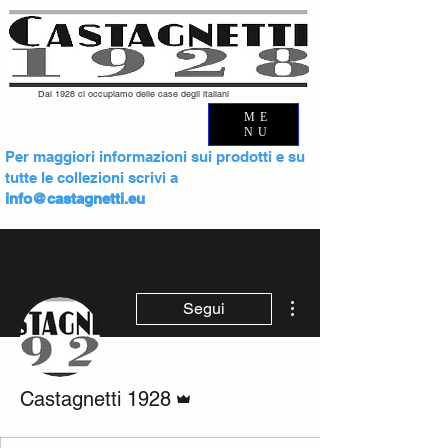
Dal 1928 ci occupiamo delle case degli italiani
ME
NU
Per maggiori informazioni sui prodotti e su
tutte le collezioni scrivi a
info@castagnetti.eu
Altre azioni
Segui
Amministratore
Castagnetti 1928