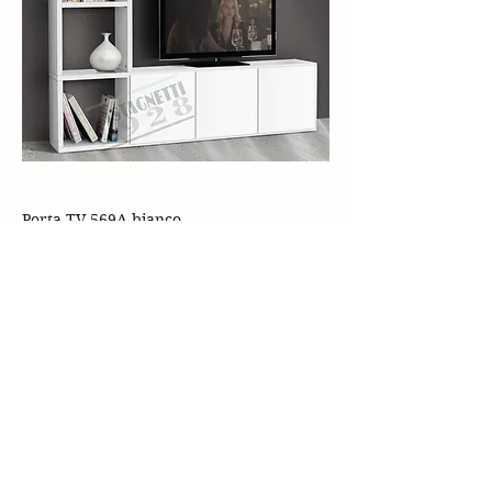
Porta TV 569A bianco