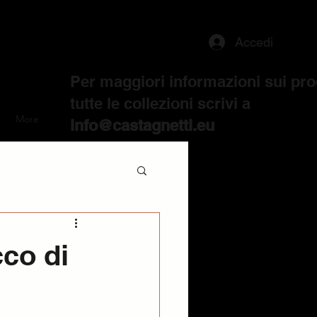
Accedi
Per maggiori informazioni sui pro
tutte le collezioni scrivi a
More
info@castagnetti.eu
cco di