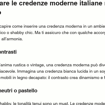
re le credenze moderne italiane 
o
 capire come inserire una credenza moderna in un ambie
ssico o shabby chic. Ma ti assicuro che con qualche accor
 all’armonia.
ontrasti
’anima rustica o vintage, una credenza moderna può div
piacevole. Immagina una credenza bianca lucida in un so
n mobili in legno decapato: il contrasto crea dinamismo e
neutri o pastello
shabby, le tonalità tenui sono un must. Le credenze moder