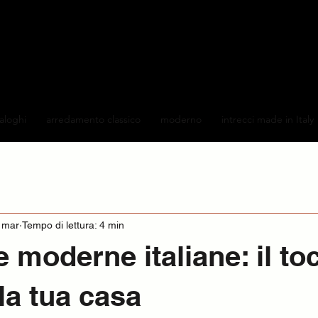
taloghi
arredamento classico
moderno
intrecci made in Italy
 mar
Tempo di lettura: 4 min
 moderne italiane: il to
 la tua casa