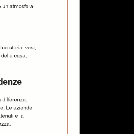
e un’atmosfera 
ua storia: vasi, 
 della casa, 
edenze
 differenza. 
ne. Le aziende 
riali e la 
ezza.