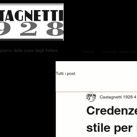
iamo delle case degli italiani
home
scarica i nostri ca
Tutti i post
Castagnetti 1928
4
Credenze
stile per