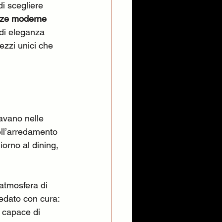
i scegliere 
ze moderne 
 di eleganza 
ezzi unici che 
avano nelle 
ell’arredamento 
orno al dining, 
tmosfera di 
edato con cura: 
 capace di 