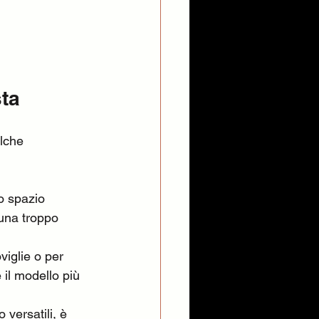
sta
lche 
o spazio 
una troppo 
oviglie o per 
 il modello più 
versatili, è 