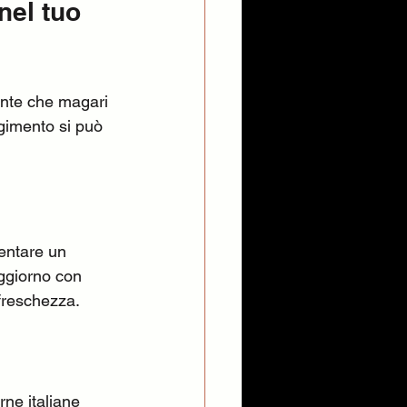
nel tuo 
nte che magari 
gimento si può 
entare un 
ggiorno con 
 freschezza.
ne italiane 